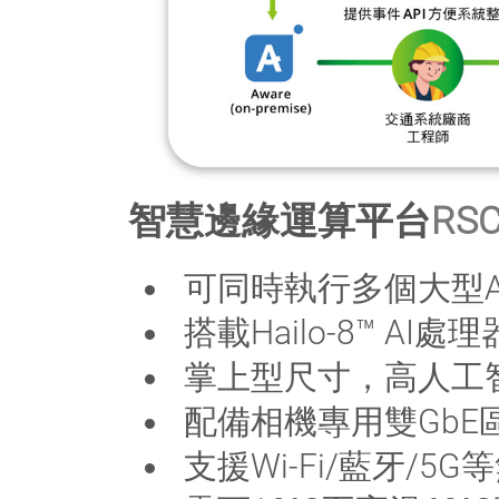
智慧邊緣運算平台
RSC
可同時執行多個大型A
搭載Hailo-8™ AI
掌上型尺寸，高人工
配備相機專用雙GbE
支援Wi-Fi/藍牙/5