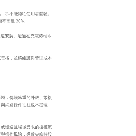
集，卻不能犧牲使用者體驗。
增率高達 30%。
複部署且快速安裝。透過在充電椿端即
支充電椿，並將維護與管理成本
區域，傳統笨重的外殼、繁複
力與網路條件往往也不盡理
，或慢速且場域受限的授權流
遲與操作風險，導致尖峰時段