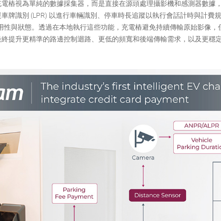
充電樁視為單純的數據採集器，而是直接在源頭處理攝影機和感測器數據
車牌識別 (LPR) 以進行車輛識別、停車時長追蹤以執行會話計時與計費規
可用性與狀態。透過在本地執行這些功能，充電樁避免持續傳輸原始影像，
最終提升更精準的路邊控制迴路、更低的頻寬和後端傳輸需求，以及更穩