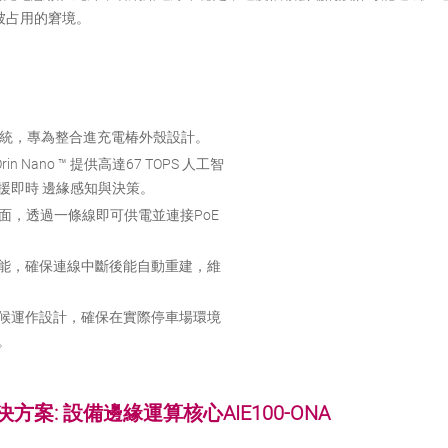
被占用的窘境。
 系統，專為整合進充電椿外殼設計。
n Orin Nano ™ 提供高達67 TOPS 人工智
援即時 邊緣感知與決策。
E 介面，透過一條線即可供電並連接PoE
能，確保連線中斷後能自動重建，維
候運作設計，確保在實際停車場環境
。
案: 設備邊緣運算核心AIE100-ONA