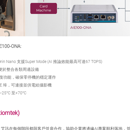
100-ONA:
n Orin Nano 支援Super Mode (AI 推論效能最高可達67 TOPS)
面，便於整合各類周邊設備
復功能，確保零停機的穩定運作
 PoE 埠，可連接並供電給攝影機
5°C 至+70°C
omtek)
，艾訊在每個階段都與客戶並肩合作，協助企業將邊緣AI專案順利落地，