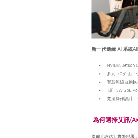
新一代邊緣 AI 系統AIE
NVIDIA Jetso
多元 I/O 介
智慧無線自動恢
1組15W GbE
寬溫操作設計：–2
為何選擇艾訊(Axi
從前期評估到實際部署