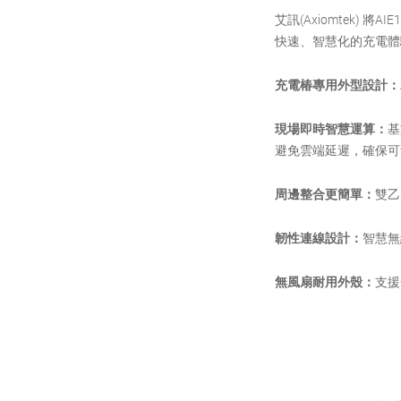
艾訊(Axiomtek)
快速、智慧化的充電體
充電椿專用外型設計：
現場即時智慧運算：
基
避免雲端延遲，確保可
周邊整合更簡單：
雙乙
韌性連線設計：
智慧無
無風扇耐用外殼：
支援