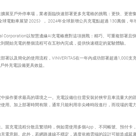
速擴展至戶外停車場，業者面臨快速部署更多充電樁的挑戰：更快、更密
《全球電動車展望 2025》， 2024年全球新增公共充電點超過 130萬個，年
ernational Corporation以智慧邊緣AI充電椿應對這項挑戰：精巧、可重
款到開始充電的整個流程可在五秒內完成，提供快速穩定的駕駛體驗。
署以及簡化的使用流程，VINVERITAS在一年內成功部署超過1,000
統戶外充電設備更具效益。
電中操作要求最高的環境之一。充電設備往往需安裝於狹窄且車流量大的
便使用。加上部署時間有限，通常只能利用非尖峰時段進行，而現場的電
。當充電流程分散且繁瑣時，例如需使用多個App 、不同帳號、預付卡
的充電意願。此外，若網路連線不穩定，過度依賴雲端的設計可能造成延