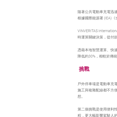
隨著公共電動車充電迅
根據國際能源署 (IEA)
VINVERITAS Int
時運算關鍵決策，從付
憑藉本地智慧運算、快速部
降低約30%，相較於傳
挑戰
戶外停車場是電動車充
施工與複雜配線都不方
想。
第二個挑戰是使用便利性
程，更大幅影響駕駛人