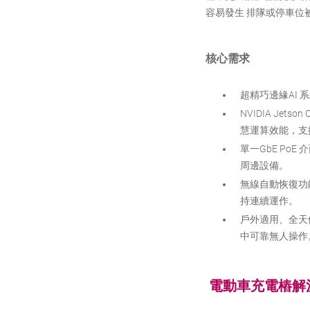
容易發生 排隊或停車位
核心需求
超精巧邊緣AI
NVIDIA Jetso
慧運算效能，支
單一GbE Po
周邊設備。
無線自動恢復功
持連續運作。
戶外適用、全天
中可靠無人操作
電動車充電樁解決方