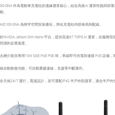
 將AIE100-ONA 作為電動車充電柱的邊緣運算核心，結合高效AI 運算性能
驗。
AIE100-ONA 為狹窄空間安裝優化，簡化充電柱內部佈局與配線。
於NVIDIA Jetson Orin Nano 平台，提供高達67 TOPS AI 運算
預測的反應速度。
太網介面含專用15W GbE PoE PSE 埠，單線即可供電與連接 PoE 
線自動恢復功能，可自動重建連線，支援零中斷運作。
全天候24/7 運行，寬溫設計，並可選配IP42 半戶外防護罩，適合半戶