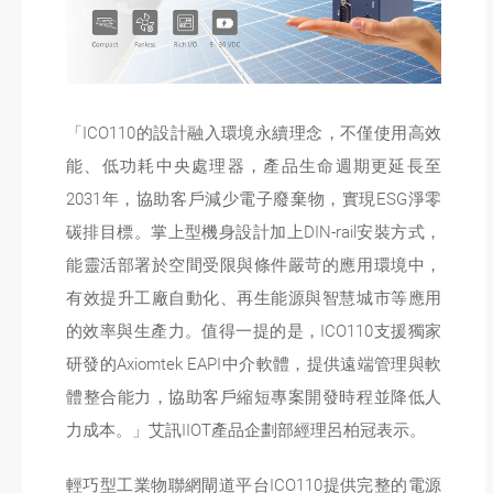
「ICO110的設計融入環境永續理念，不僅使用高效
能、低功耗中央處理器，產品生命週期更延長至
2031年，協助客戶減少電子廢棄物，實現ESG淨零
碳排目標。掌上型機身設計加上DIN-rail安裝方式，
能靈活部署於空間受限與條件嚴苛的應用環境中，
有效提升工廠自動化、再生能源與智慧城市等應用
的效率與生產力。值得一提的是，ICO110支援獨家
研發的Axiomtek EAPI中介軟體，提供遠端管理與軟
體整合能力，協助客戶縮短專案開發時程並降低人
力成本。」艾訊IIOT產品企劃部經理呂柏冠表示。
輕巧型工業物聯網閘道平台ICO110提供完整的電源