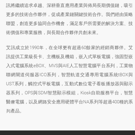
訊將繼續追求卓越、深耕垂直應用產業與佈局長期價值鏈，吸引
更多的技術合作夥伴，促成產業鏈關鍵技術合作。我們經由策略
聯盟，創造更多協同合作機會，滿足客戶所需要的解決方案、技
術價值和專業服務，與長期合作夥伴共創未來。
艾訊成立於1990年，在全球更有超過60餘家的經銷商夥伴。艾
訊提供工業級長卡、主機板及機箱，嵌入式單板電腦，強固型嵌
入式電腦系統eBOX、MVS與AIE人工智慧電腦平台系列，工業物
聯網閘道伺服器ICO系列，智慧軌道交通專用電腦系統tBOX與
UST系列，觸控式平板電腦，互動式數位電子看板播放器與顯示
器系列，OPS與SDM智慧顯示模組，Kiosk自助服務平台，智慧
醫療電腦，以及網路安全應用硬體平台NA系列等超過400種的系
列產品。