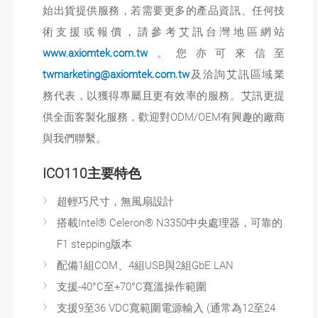
始出貨提供服務，若需要更多的產品資訊、任何技
術支援或報價，請參考艾訊台灣地區網站
www.axiomtek.com.tw
。您亦可來信至
twmarketing@axiomtek.com.tw
及洽詢艾訊區域業
務代表，以獲得專屬且更有效率的服務。艾訊更提
供全面客製化服務，歡迎對ODM/OEM有興趣的廠商
與我們聯繫。
ICO110主要特色
超輕巧尺寸，無風扇設計
搭載Intel® Celeron® N3350中央處理器，可靠的
F1 stepping版本
配備1組COM、4組USB與2組GbE LAN
支援-40°C至+70°C寬溫操作範圍
支援9至36 VDC寬範圍電源輸入 (通常為12至24