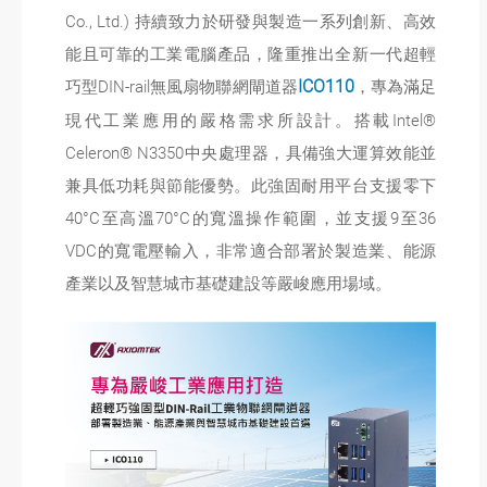
Co., Ltd.) 持續致力於研發與製造一系列創新、高效
能且可靠的工業電腦產品，隆重推出全新一代超輕
巧型DIN-rail無風扇物聯網閘道器
ICO110
，專為滿足
現代工業應用的嚴格需求所設計。搭載Intel®
Celeron® N3350中央處理器，具備強大運算效能並
兼具低功耗與節能優勢。此強固耐用平台支援零下
40°C至高溫70°C的寬溫操作範圍，並支援9至36
VDC的寬電壓輸入，非常適合部署於製造業、能源
產業以及智慧城市基礎建設等嚴峻應用場域。