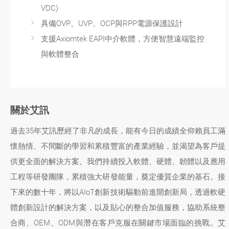
VDC)
具備OVP、UVP、OCP與RPP電源保護設計
支援Axiomtek EAPI中介軟體，方便智慧遠端監控
與軟體整合
關於艾訊
過去35年艾訊歷經了非凡的成長，能有今日的成績全仰賴員工滿
懷熱情、不間斷的學習和累積豐富的產業經驗，並渴望為客戶提
供更全面的解決方案。我們持續投入軟體、硬體、韌體以及應用
工程等研發團隊，累積強大研發能量，奠定優質企業的基石。接
下來的數十年，將以AIoT創新技術驅動前進開創新局，透過軟硬
體創新設計的解決方案，以及貼心的整合加值服務，協助系統整
合商、OEM、ODM與潛在客戶克服在關鍵市場面臨的挑戰。艾