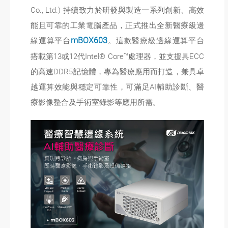
Co., Ltd.) 持續致力於研發與製造一系列創新、高效
能且可靠的工業電腦產品，正式推出全新醫療級邊
緣運算平台
mBOX603
。這款醫療級邊緣運算平台
搭載第13或12代Intel® Core™處理器，並支援具ECC
的高速DDR5記憶體，專為醫療應用而打造，兼具卓
越運算效能與穩定可靠性，可滿足AI輔助診斷、醫
療影像整合及手術室錄影等應用所需。