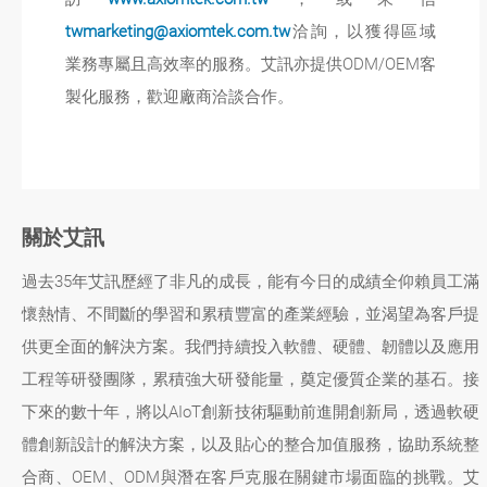
twmarketing@axiomtek.com.tw
洽詢，以獲得區域
業務專屬且高效率的服務。艾訊亦提供ODM/OEM客
製化服務，歡迎廠商洽談合作。
關於艾訊
過去35年艾訊歷經了非凡的成長，能有今日的成績全仰賴員工滿
懷熱情、不間斷的學習和累積豐富的產業經驗，並渴望為客戶提
供更全面的解決方案。我們持續投入軟體、硬體、韌體以及應用
工程等研發團隊，累積強大研發能量，奠定優質企業的基石。接
下來的數十年，將以AIoT創新技術驅動前進開創新局，透過軟硬
體創新設計的解決方案，以及貼心的整合加值服務，協助系統整
合商、OEM、ODM與潛在客戶克服在關鍵市場面臨的挑戰。艾