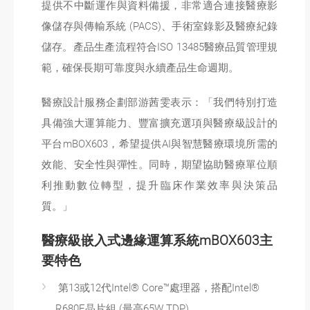
提供不中斷運作與資料備援，非常適合連接醫療影
像儲存與傳輸系統 (PACS)、手術室錄影及醫療紀錄
儲存。產品生產流程符合ISO 13485醫療品質管理規
範，確保長期可靠度與永續產品生命週期。
醫療設計服務企劃部游茜雯表示：「我們特別打造
具備強大運算能力、豐富擴充選項與醫療級設計的
平台mBOX603，希望提供AI與智慧醫療環境所需的
效能、安全性與彈性。同時，期望協助醫療單位順
利推動數位轉型，提升臨床作業效率與決策品
質。」
醫療級嵌入式邊緣運算系統mBOX603主
要特色
第13或12代Intel® Core™處理器，搭配Intel®
R680E晶片組 (最高65W TDP)