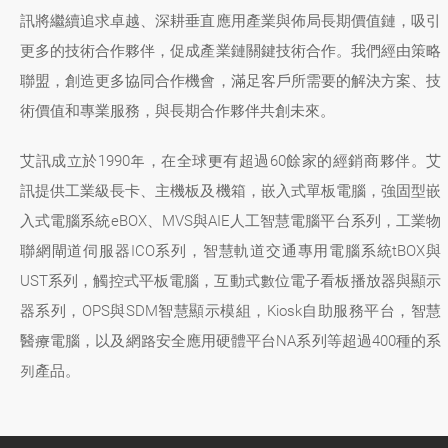
訊將繼續追求卓越、深耕垂直應用產業與佈局長期價值鏈，吸引
更多的技術合作夥伴，促成產業鏈關鍵技術合作。我們經由策略
聯盟，創造更多協同合作機會，滿足客戶所需要的解決方案、技
術價值和專業服務，與長期合作夥伴共創未來。
艾訊成立於1990年，在全球更有超過60餘家的經銷商夥伴。艾
訊提供工業級長卡、主機板及機箱，嵌入式單板電腦，強固型嵌
入式電腦系統eBOX、MVS與AIE人工智慧電腦平台系列，工業物
聯網閘道伺服器ICO系列，智慧軌道交通專用電腦系統tBOX與
UST系列，觸控式平板電腦，互動式數位電子看板播放器與顯示
器系列，OPS與SDM智慧顯示模組，Kiosk自助服務平台，智慧
醫療電腦，以及網路安全應用硬體平台NA系列等超過400種的系
列產品。