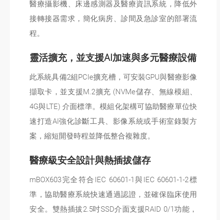
醫療攝影機、床邊感測器及醫療資訊系統，降低外
接轉接器需求，簡化病房、診間及急診室的部署流
程。
靈活擴充，並支援AI加速與多元醫療設備
此系統具備2組PCIe擴充槽，可安裝GPU與醫療影像
擷取卡，並支援M.2擴充 (NVMe儲存、無線模組、
4G與LTE) 介面標準。模組化架構可協助醫療單位快
速打造AI強化診斷工具、影像系統或手術室錄製方
案，縮短開發時程並降低整合複雜度。
醫療級安全設計與熱插拔儲存
mBOX603完全符合IEC 60601-1與IEC 60601-1-2標
準，協助醫療系統快速通過認證，並確保臨床使用
安全。雙熱插拔2.5吋SSD介面支援RAID 0/1功能，