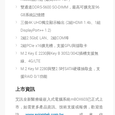
雙通道DDR5-5600 SO-DIMM，最高可擴充至96
GB系統記憶體
三個4K UHD獨立顯示輸出 (2組HDMI 1.4b、1組
DisplayPort++ 1.2)
2組2.5GbE LAN、2組COM埠
2組PCIe x16擴充槽，支援GPU與擷取卡
M.2 Key E 2230與Key B 3052/3042插槽支援無
線、4G/LTE
M.2 Key M 2280與雙2.5吋SATA硬碟抽取盒，支
援RAID 0/1功能
上市資訊
艾訊全新醫療級嵌入式電腦系統mBOX603已正式上
市，如需更多產品資訊、技術支援或報價，歡迎造
訪
www.axiomtek.com.tw
，或來信