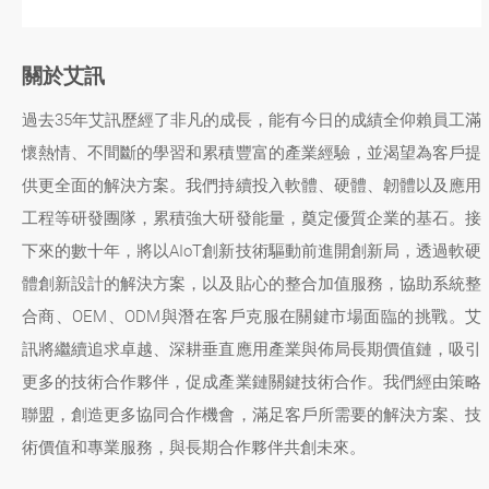
關於艾訊
過去35年艾訊歷經了非凡的成長，能有今日的成績全仰賴員工滿
懷熱情、不間斷的學習和累積豐富的產業經驗，並渴望為客戶提
供更全面的解決方案。我們持續投入軟體、硬體、韌體以及應用
工程等研發團隊，累積強大研發能量，奠定優質企業的基石。接
下來的數十年，將以AIoT創新技術驅動前進開創新局，透過軟硬
體創新設計的解決方案，以及貼心的整合加值服務，協助系統整
合商、OEM、ODM與潛在客戶克服在關鍵市場面臨的挑戰。艾
訊將繼續追求卓越、深耕垂直應用產業與佈局長期價值鏈，吸引
更多的技術合作夥伴，促成產業鏈關鍵技術合作。我們經由策略
聯盟，創造更多協同合作機會，滿足客戶所需要的解決方案、技
術價值和專業服務，與長期合作夥伴共創未來。