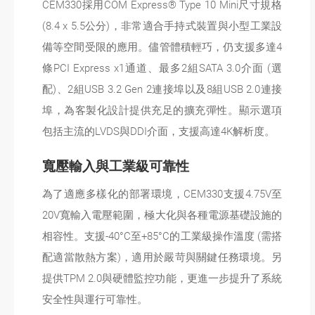
CEM330採用COM Express® Type 10 Mini尺寸規格
(8.4 x 5.5公分)，非常適合手持式裝置與小型工業設
備等空間受限的應用。儘管體積輕巧，仍支援多達4
條PCI Express x1通道、最多2組SATA 3.0介面 (選
配)、2組USB 3.2 Gen 2連接埠以及8組USB 2.0連接
埠，為客製化設計提供充足的擴充彈性。顯示選項
包括主流的LVDS與DDI介面，支援高達4K解析度。
寬壓輸入與工業級可靠性
為了適應多樣化的部署環境，CEM330支援4.75V至
20V寬輸入電壓範圍，極大化與各種電源基礎設施的
相容性。支援-40°C至+85°C的工業級操作溫度 (需搭
配適當散熱方案)，適用於嚴苛與關鍵任務環境。另
提供TPM 2.0與硬體監控功能，更進一步提升了系統
安全性與運行可靠性。