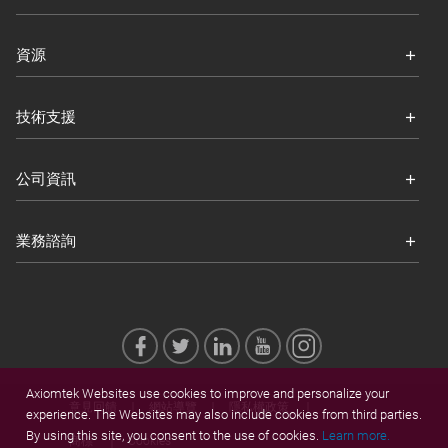
資源
技術支援
公司資訊
業務諮詢
Axiomtek Websites use cookies to improve and personalize your
意見回饋
網站導覽
隱私權政策
experience. The Websites may also include cookies from third parties.
By using this site, you consent to the use of cookies.
Learn more.
商標
Cookies