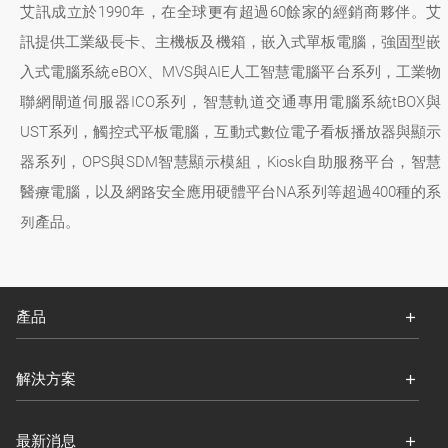
艾訊成立於1990年，在全球更有超過60餘家的經銷商夥伴。艾
訊提供工業級長卡、主機板及機箱，嵌入式單板電腦，強固型嵌
入式電腦系統eBOX、MVS與AIE人工智慧電腦平台系列，工業物
聯網閘道伺服器ICO系列，智慧軌道交通專用電腦系統tBOX與
UST系列，觸控式平板電腦，互動式數位電子看板播放器與顯示
器系列，OPS與SDM智慧顯示模組，Kiosk自助服務平台，智慧
醫療電腦，以及網路安全應用硬體平台NA系列等超過400種的系
列產品。
產品
解決方案
最新消息