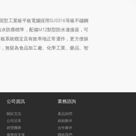
型工業級平板電腦採用SUS316等級不鏽鋼
K防水防塵標準，配備M12類型防水連接器，可
面板系統穩定且有效率地正常運作，更方便操
作，無疑為食品加工廠、化學工業、藥品、智
公司資訊
業務諮詢
關於艾訊
產品詢問
公司沿革
經銷夥伴
經營團隊
合作夥伴
服務與支援
聯絡我們