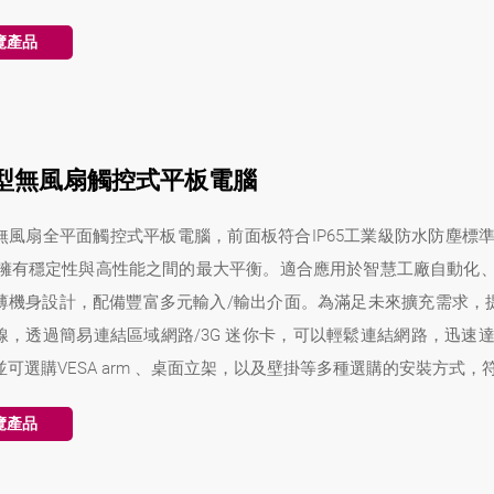
覽產品
型無風扇觸控式平板電腦
無風扇全平面觸控式平板電腦，前面板符合IP65工業級防水防塵標
，擁有穩定性與高性能之間的最大平衡。適合應用於智慧工廠自動化
機身設計，配備豐富多元輸入/輸出介面。為滿足未來擴充需求，提供PCI E
線，透過簡易連結區域網路/3G 迷你卡，可以輕鬆連結網路，迅速
並可選購VESA arm 、桌面立架，以及壁掛等多種選購的安裝方式
覽產品