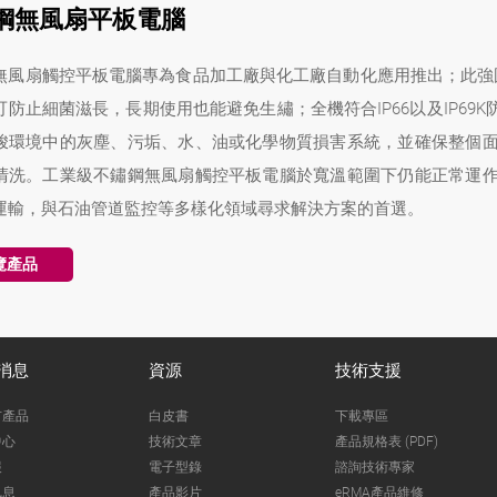
鋼無風扇平板電腦
無風扇觸控平板電腦專為食品加工廠與化工廠自動化應用推出；此強固
可防止細菌滋長，長期使用也能避免生繡；全機符合IP66以及IP69
峻環境中的灰塵、污垢、水、油或化學物質損害系統，並確保整個
清洗。工業級不鏽鋼無風扇觸控平板電腦於寬溫範圍下仍能正常運
運輸，與石油管道監控等多樣化領域尋求解決方案的首選。
覽產品
消息
資源
技術支援
市產品
白皮書
下載專區
中心
技術文章
產品規格表 (PDF)
報
電子型錄
諮詢技術專家
訊息
產品影片
eRMA產品維修