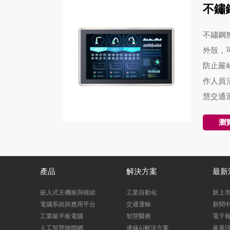
不鏽
不鏽鋼
外殼，
防止嚴
作人員
慧交通
瀏
產品
解決方案
最新
嵌入式主機板與模組
工業自動化
新上
電腦系統與應用平台
交通運輸
新聞
工業級平板電腦
智慧醫療
電子
人工智慧物聯網
邊緣AI解決方案
參展