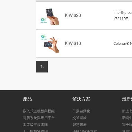
Intel® pro
KIWI330
x7211RE
KIWI310
Celeron® 
1.
產品
解決方案
最新
嵌入式主機板與模組
工業自動化
新上
電腦系統與應用平台
交通運輸
新聞
工業級平板電腦
智慧醫療
電子
人工智慧物聯網
邊緣AI解決方案
參展