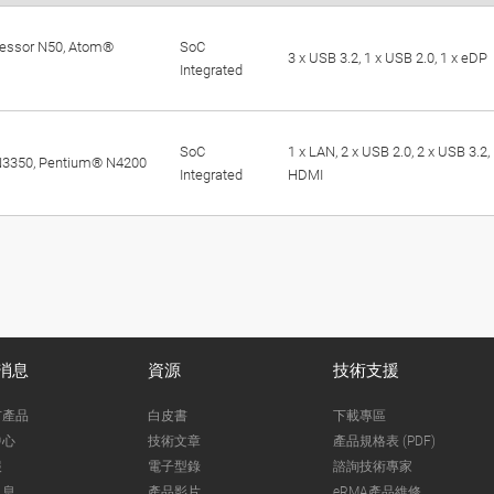
cessor N50, Atom®
SoC
3 x USB 3.2, 1 x USB 2.0, 1 x eDP
Integrated
SoC
1 x LAN, 2 x USB 2.0, 2 x USB 3.2,
N3350, Pentium® N4200
Integrated
HDMI
消息
資源
技術支援
市產品
白皮書
下載專區
中心
技術文章
產品規格表 (PDF)
報
電子型錄
諮詢技術專家
訊息
產品影片
eRMA產品維修