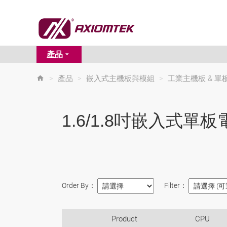
產品
>
產品
>
嵌入式主機板與模組
>
工業主機板 & 單
1.6/1.8吋嵌入式單板
Order By：
Filter：
Product
CPU