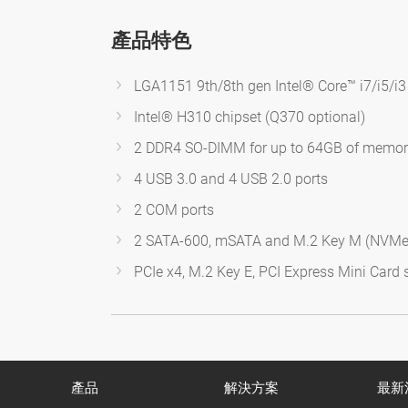
產品特色
LGA1151 9th/8th gen Intel® Core™ i7/i5/i3
Intel® H310 chipset (Q370 optional)
2 DDR4 SO-DIMM for up to 64GB of memo
4 USB 3.0 and 4 USB 2.0 ports
2 COM ports
2 SATA-600, mSATA and M.2 Key M (NVMe
PCIe x4, M.2 Key E, PCI Express Mini Card s
產品
解決方案
最新