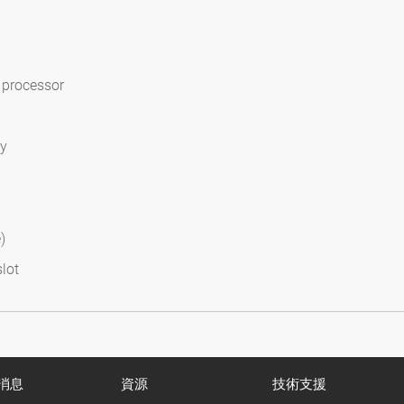
 processor
ry
)
lot
消息
資源
技術支援