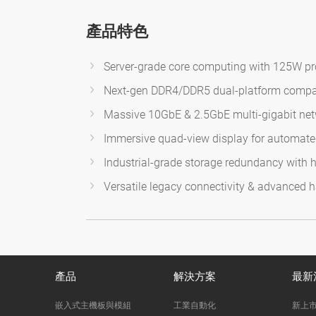
產品特色
Server-grade core computing with 125W pr
Next-gen DDR4/DDR5 dual-platform compat
Massive 10GbE & 2.5GbE multi-gigabit ne
Immersive quad-view display for automate
Industrial-grade storage redundancy with 
Versatile legacy connectivity & advanced 
產品
解決方案
最新
嵌入式主機板與模組
工業自動化
新上