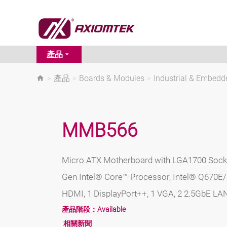
產品
>
產品
>
Boards & Modules
>
Industrial & Embed
MMB566
Micro ATX Motherboard with LGA1700 Socke
Gen Intel® Core™ Processor, Intel® Q670E
HDMI, 1 DisplayPort++, 1 VGA, 2 2.5GbE LA
產品階段：
Available
相關新聞