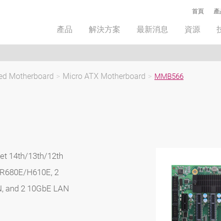
首頁
產
產品
解決方案
最新消息
資源
ded Motherboard
>
Micro ATX Motherboard
>
MMB566
t 14th/13th/12th
/R680E/H610E, 2
N, and 2 10GbE LAN