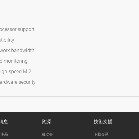
ocessor support
ibility
twork bandwidth
d monitoring
high-speed M.2
hardware security
消息
資源
技術支援
市產品
白皮書
下載專區