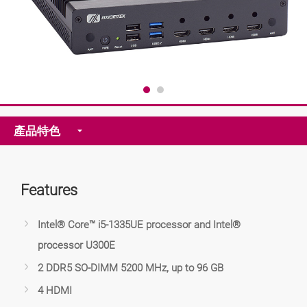
產品特色
Features
Intel® Core™ i5-1335UE processor and Intel®
processor U300E
2 DDR5 SO-DIMM 5200 MHz, up to 96 GB
4 HDMI