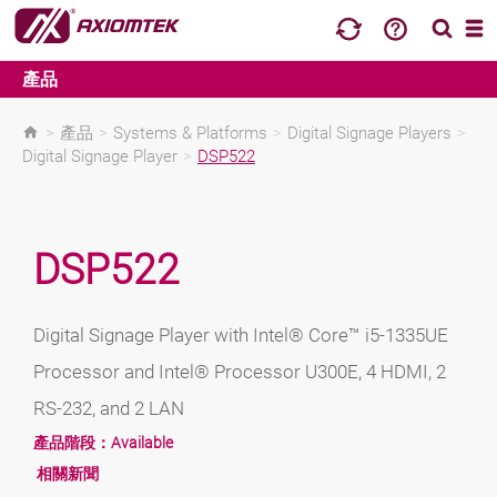
產品
>
產品
>
Systems & Platforms
>
Digital Signage Players
>
Digital Signage Player
>
DSP522
DSP522
Digital Signage Player with Intel® Core™ i5-1335UE
Processor and Intel® Processor U300E, 4 HDMI, 2
RS-232, and 2 LAN
產品階段：
Available
相關新聞