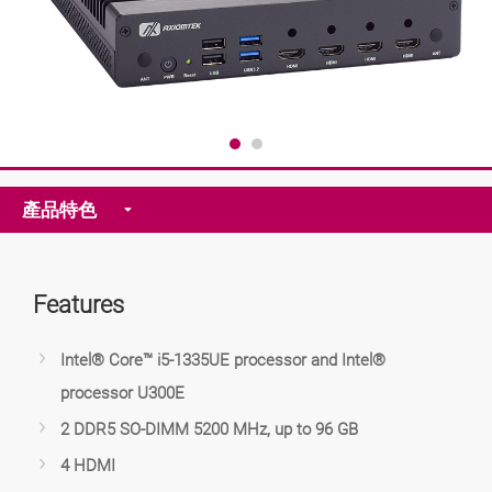
產品特色
Features
Intel® Core™ i5-1335UE processor and Intel®
processor U300E
2 DDR5 SO-DIMM 5200 MHz, up to 96 GB
4 HDMI