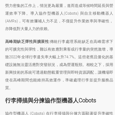
勞力密集的工作上，情況更為嚴重，進而造成等候時間延長與營
運效率下降。導入協作型機器人(Cobots) 與自主移動機器人
(AMRs)，可有效彌補人力不足，不僅提升作業效率與準確性，
亦降低對大量人力的依賴。
高峰期缺乏彈性與擴展性:
傳統行李處理系統缺乏在高峰需求下
的可擴充性與彈性，難以有效應對乘客或行李量的突然激增，導
致2022年全球行李遺失率大幅上升74.7%。這些老舊且僵化的基
礎設施無法靈活應對突發狀況，成為營運瓶頸。相較之下，採用
新興技術的系統可透過動態載重管理與即時資源調配，讓機場即
使在高峰期間也能維持高效運作，準確處理行李並提升服務品
質。
行李掃描與分揀協作型機器人Cobots
協作型機器人 (Cobots) 在行李掃描與分揀方面顯著提升準確性