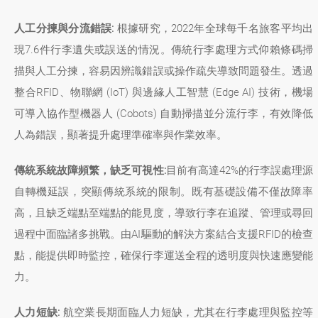
人工分揀與分流錯誤:
根據研究，2022年全球每千名旅客平均出
現7.6件行李遺失或誤送的情況。傳統行李處理方式仰賴條碼掃
描與人工分揀，容易因辨識錯誤或操作疏失導致問題發生。透過
整合RFID、物聯網 (IoT) 與邊緣人工智慧 (Edge AI) 技術，機場
可導入協作型機器人 (Cobots) 自動掃描並分流行李，有效降低
人為錯誤，顯著提升處理準確率與作業效率。
傳統系統故障頻繁，缺乏可視性:
目前有高達42%的行李誤處理源
自轉機延誤，突顯傳統系統的限制。既有基礎設備不僅故障率
高，且缺乏端點至端點的能見度，導致行李在追蹤、管理或尋回
過程中面臨諸多挑戰。由AI驅動的解決方案結合支援RFID的檢查
點，能提供即時監控，確保行李運送全程的透明度與快速應變能
力。
人力短缺:
航空業長期面臨人力短缺，尤其在行李處理與監控等