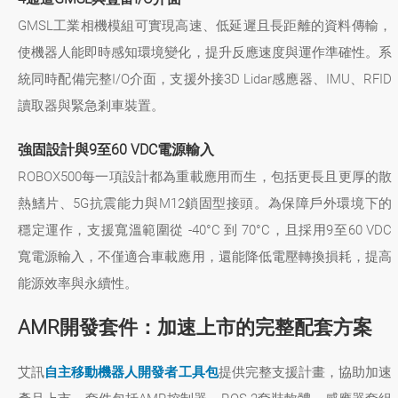
GMSL工業相機模組可實現高速、低延遲且長距離的資料傳輸，
使機器人能即時感知環境變化，提升反應速度與運作準確性。系
統同時配備完整I/O介面，支援外接3D Lidar感應器、IMU、RFID
讀取器與緊急剎車裝置。
強固設計與9至60 VDC電源輸入
ROBOX500每一項設計都為重載應用而生，包括更長且更厚的散
熱鰭片、5G抗震能力與M12鎖固型接頭。為保障戶外環境下的
穩定運作，支援寬溫範圍從 -40°C 到 70°C，且採用9至60 VDC
寬電源輸入，不僅適合車載應用，還能降低電壓轉換損耗，提高
能源效率與永續性。
AMR開發套件：加速上市的完整配套方案
艾訊
自主移動機器人開發者工具包
提供完整支援計畫，協助加速