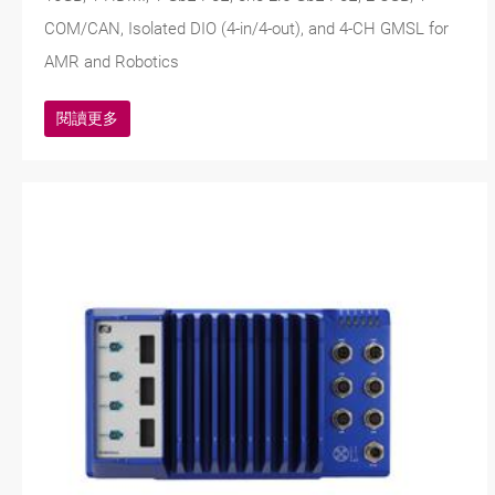
COM/CAN, Isolated DIO (4-in/4-out), and 4-CH GMSL for
AMR and Robotics
閱讀更多