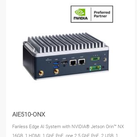
AIE510-ONX
Fanless Edge AI System with NVIDIA® Jetson Orin™ NX
16GB, 1 HDMI, 1 GbE PoE, one 2.5 GbE PoE, 2 USB, 1