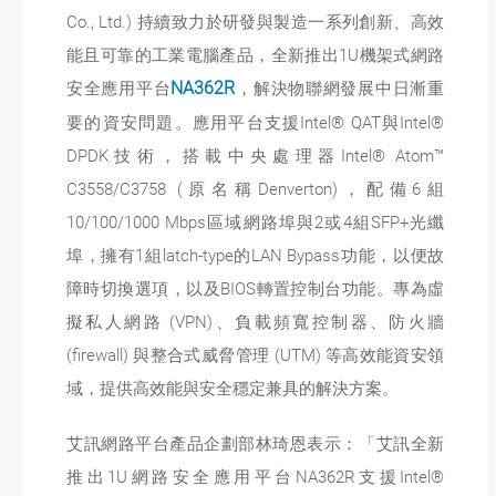
Co., Ltd.) 持續致力於研發與製造一系列創新、高效
能且可靠的工業電腦產品，全新推出1U機架式網路
安全應用平台
NA362R
，解決物聯網發展中日漸重
要的資安問題。應用平台支援Intel® QAT與Intel®
DPDK技術，搭載中央處理器Intel® Atom™
C3558/C3758 (原名稱Denverton)，配備6組
10/100/1000 Mbps區域網路埠與2或4組SFP+光纖
埠，擁有1組latch-type的LAN Bypass功能，以便故
障時切換選項，以及BIOS轉置控制台功能。專為虛
擬私人網路 (VPN)、負載頻寬控制器、防火牆
(firewall) 與整合式威脅管理 (UTM) 等高效能資安領
域，提供高效能與安全穩定兼具的解決方案。
艾訊網路平台產品企劃部林琦恩表示：「艾訊全新
推出1U網路安全應用平台NA362R支援Intel®