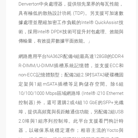
Denverton中央處理器，提供領先業界的每瓦性能，
具有極低的散熱設計功耗 (TDP)。另支援可加速數
據處理並壓縮加密工作負載的Intel® QuickAssist技
術，採用Intel® DPDK技術可提升封包處理、效能與
傳輸量，有效提昇數據平面效能。」
網路應用平台NA362R配備4組最高達128GB的DDR4
R-DIMM/U-DIMM插槽系統記憶體，並支援ECC和
non-ECC記憶體類型；配備2組2.5吋SATA3硬碟機固
定架與1組mSATA插槽等足夠儲存空間。除6組
10/100/1000 Mbps區域網路埠 (Intel® i210 Ethernet
控制器) 外，還可選購2或4組10 GbE的SFP+光纖
埠，提供高頻寬與長距離通信功能，另配備2組USB
2.0埠與1組序列控制埠。此平台支援看門狗計時
器，以確保系統穩定運作；相容主流的Yocto與