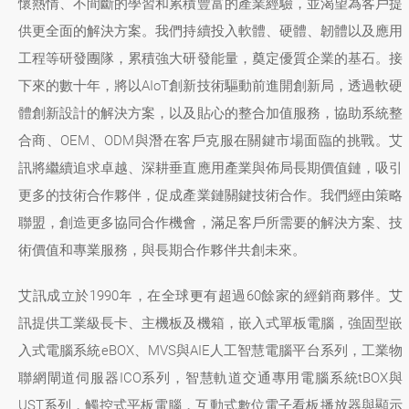
懷熱情、不間斷的學習和累積豐富的產業經驗，並渴望為客戶提
供更全面的解決方案。我們持續投入軟體、硬體、韌體以及應用
工程等研發團隊，累積強大研發能量，奠定優質企業的基石。接
下來的數十年，將以AIoT創新技術驅動前進開創新局，透過軟硬
體創新設計的解決方案，以及貼心的整合加值服務，協助系統整
合商、OEM、ODM與潛在客戶克服在關鍵市場面臨的挑戰。艾
訊將繼續追求卓越、深耕垂直應用產業與佈局長期價值鏈，吸引
更多的技術合作夥伴，促成產業鏈關鍵技術合作。我們經由策略
聯盟，創造更多協同合作機會，滿足客戶所需要的解決方案、技
術價值和專業服務，與長期合作夥伴共創未來。
艾訊成立於1990年，在全球更有超過60餘家的經銷商夥伴。艾
訊提供工業級長卡、主機板及機箱，嵌入式單板電腦，強固型嵌
入式電腦系統eBOX、MVS與AIE人工智慧電腦平台系列，工業物
聯網閘道伺服器ICO系列，智慧軌道交通專用電腦系統tBOX與
UST系列，觸控式平板電腦，互動式數位電子看板播放器與顯示