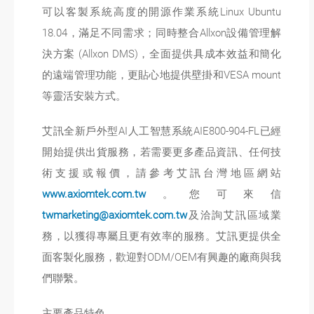
可以客製系統高度的開源作業系統Linux Ubuntu
18.04，滿足不同需求；同時整合Allxon設備管理解
決方案 (Allxon DMS)，全面提供具成本效益和簡化
的遠端管理功能，更貼心地提供壁掛和VESA mount
等靈活安裝方式。
艾訊全新戶外型AI人工智慧系統AIE800-904-FL已經
開始提供出貨服務，若需要更多產品資訊、任何技
術支援或報價，請參考艾訊台灣地區網站
www.axiomtek.com.tw
。您可來信
twmarketing@axiomtek.com.tw
及洽詢艾訊區域業
務，以獲得專屬且更有效率的服務。艾訊更提供全
面客製化服務，歡迎對ODM/OEM有興趣的廠商與我
們聯繫。
主要產品特色