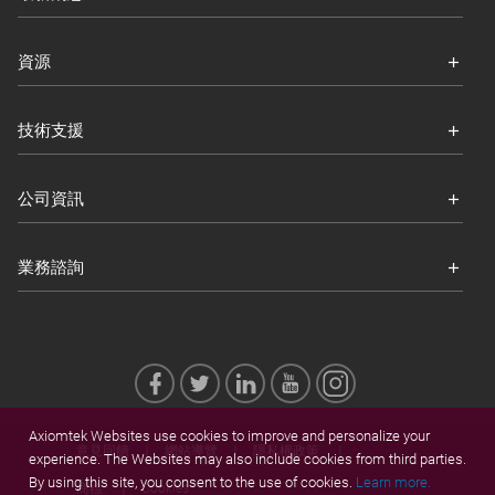
資源
技術支援
公司資訊
業務諮詢
Axiomtek Websites use cookies to improve and personalize your
意見回饋
網站導覽
隱私權政策
experience. The Websites may also include cookies from third parties.
By using this site, you consent to the use of cookies.
Learn more.
商標
Cookies