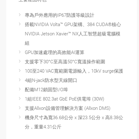
專為戶外應用的IP67防護等級設計
搭載NVIDIA Volta™ GPU架構、384 CUDA®核心
NVIDIA Jetson Xavier™ NX人工智慧超級電腦模
組
GPU加速處理的高效能AI運算
支援零下30°C至高溫50°C寬溫操作範圍
100至240 VAC寬範圍電源輸入，10kV surge保護
4組N-jack防水型天線開口
配備M12鎖固型I/O埠
1組IEEE 802.3at GbE PoE供電埠 (30W)
支援Allxon設備管理解決方案 (Allxon DMS)
機身尺寸為寬36.68公分 x 深23.5公分 x 高8.38公
分，重量4.31公斤