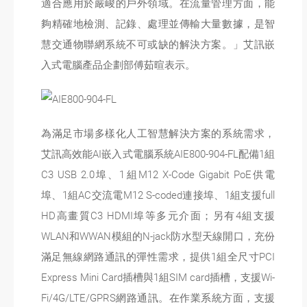
適合應用於嚴峻的戶外領域。在流量管理方面，能
夠精確地檢測、記錄、處理並傳輸大量數據，是智
慧交通物聯網系統不可或缺的解決方案。」艾訊嵌
入式電腦產品企劃部傅茹暄表示。
為滿足市場多樣化人工智慧解決方案的系統需求，
艾訊高效能AI嵌入式電腦系統AIE800-904-FL配備1組
C3 USB 2.0埠、1組M12 X-Code Gigabit PoE供電
埠、1組AC交流電M12 S-coded連接埠、1組支援full
HD高畫質C3 HDMI埠等多元介面；另有4組支援
WLAN和WWAN模組的N-jack防水型天線開口，充份
滿足無線網路通訊的彈性需求，提供1組全尺寸PCI
Express Mini Card插槽與1組SIM card插槽，支援Wi-
Fi/4G/LTE/GPRS網路通訊。在作業系統方面，支援