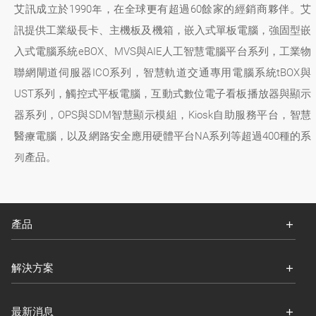
艾訊成立於1990年，在全球更有超過60餘家的經銷商夥伴。艾
訊提供工業級長卡、主機板及機箱，嵌入式單板電腦，強固型嵌
入式電腦系統eBOX、MVS與AIE人工智慧電腦平台系列，工業物
聯網閘道伺服器ICO系列，智慧軌道交通專用電腦系統tBOX與
UST系列，觸控式平板電腦，互動式數位電子看板播放器與顯示
器系列，OPS與SDM智慧顯示模組，Kiosk自助服務平台，智慧
醫療電腦，以及網路安全應用硬體平台NA系列等超過400種的系
列產品。
產品
解決方案
最新消息