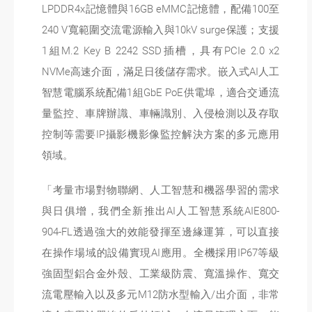
LPDDR4x記憶體與16GB eMMC記憶體，配備100至
240 V寬範圍交流電源輸入與10kV surge保護；支援
1組M.2 Key B 2242 SSD插槽，具有PCIe 2.0 x2
NVMe高速介面，滿足日後儲存需求。嵌入式AI人工
智慧電腦系統配備1組GbE PoE供電埠，適合交通流
量監控、車牌辦識、車輛識別、入侵檢測以及存取
控制等需要IP攝影機影像監控解決方案的多元應用
領域。
「考量市場對物聯網、人工智慧和機器學習的需求
與日俱增，我們全新推出AI人工智慧系統AIE800-
904-FL透過強大的效能發揮至邊緣運算，可以直接
在操作場域的設備實現AI應用。全機採用IP67等級
強固型鋁合金外殼、工業級防震、寬溫操作、寬交
流電壓輸入以及多元M12防水型輸入/出介面，非常