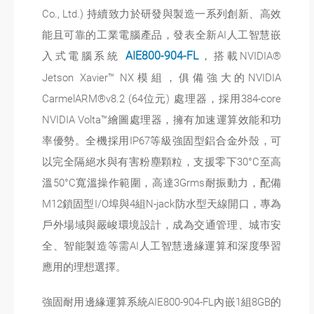
Co., Ltd.) 持續致力於研發與製造一系列創新、高效
能且可靠的工業電腦產品，發表全新AI人工智慧嵌
入式電腦系統
AIE800-904-FL
，搭載NVIDIA®
Jetson Xavier™ NX模組，俱備強大的NVIDIA
CarmelARM®v8.2 (64位元) 處理器，採用384-core
NVIDIA Volta™繪圖處理器，擁有加速運算效能和功
率優勢。全機採用IP67等級強固型鋁合金外殼，可
以完全隔絕水與有害粉塵顆粒，支援零下30°C至高
溫50°C寬溫操作範圍，高達3Grms耐振動力，配備
M12鎖固型I/O埠與4組N-jack防水型天線開口，專為
戶外場域與嚴峻環境設計，成為交通管理、城市安
全、智能製造等需AI人工智慧邊緣運算和深度學習
應用的理想選擇。
強固耐用邊緣運算系統AIE800-904-FL內嵌1組8GB的