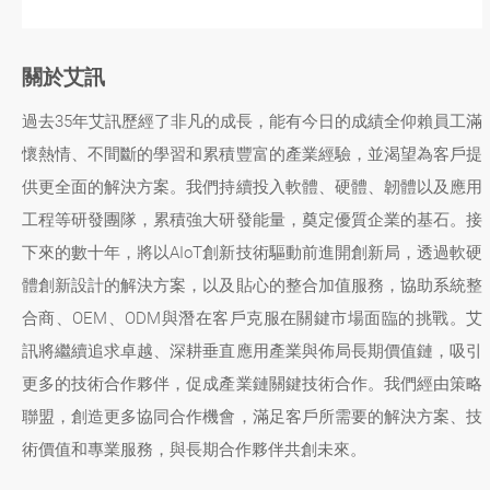
關於艾訊
過去35年艾訊歷經了非凡的成長，能有今日的成績全仰賴員工滿
懷熱情、不間斷的學習和累積豐富的產業經驗，並渴望為客戶提
供更全面的解決方案。我們持續投入軟體、硬體、韌體以及應用
工程等研發團隊，累積強大研發能量，奠定優質企業的基石。接
下來的數十年，將以AIoT創新技術驅動前進開創新局，透過軟硬
體創新設計的解決方案，以及貼心的整合加值服務，協助系統整
合商、OEM、ODM與潛在客戶克服在關鍵市場面臨的挑戰。艾
訊將繼續追求卓越、深耕垂直應用產業與佈局長期價值鏈，吸引
更多的技術合作夥伴，促成產業鏈關鍵技術合作。我們經由策略
聯盟，創造更多協同合作機會，滿足客戶所需要的解決方案、技
術價值和專業服務，與長期合作夥伴共創未來。