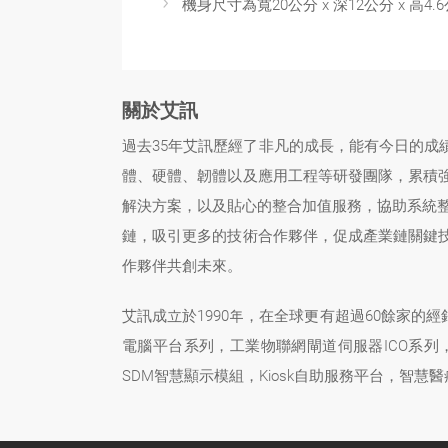
機身尺寸為寬20公分 x 深12公分 x 高4
關於艾訊
過去35年艾訊歷經了非凡的成長，能有今日的
體、硬體、韌體以及應用工程等研發團隊，累積強
解決方案，以及貼心的整合加值服務，協助系統整
鏈，吸引更多的技術合作夥伴，促成產業鏈關鍵
作夥伴共創未來。
艾訊成立於1990年，在全球更有超過60餘家的
電腦平台系列，工業物聯網閘道伺服器ICO系列
SDM智慧顯示模組，Kiosk自助服務平台，智慧