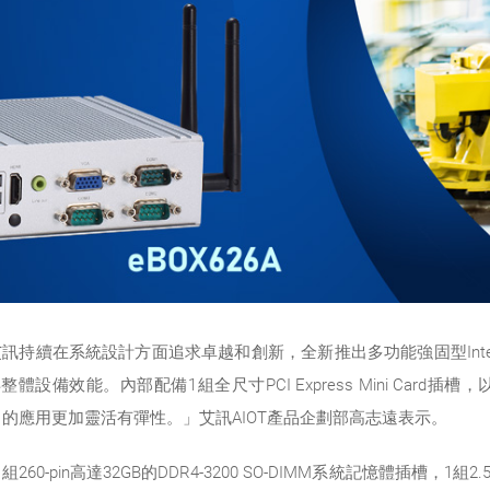
在系統設計方面追求卓越和創新，全新推出多功能強固型Intel® Elk
效能。內部配備1組全尺寸PCI Express Mini Card插槽，以及1組支
的應用更加靈活有彈性。」艾訊AIOT產品企劃部高志遠表示。
60-pin高達32GB的DDR4-3200 SO-DIMM系統記憶體插槽，1組