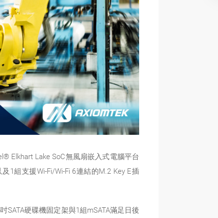
hart Lake SoC無風扇嵌入式電腦平台
援Wi-Fi/Wi-Fi 6連結的M.2 Key E插
2.5吋SATA硬碟機固定架與1組mSATA滿足日後