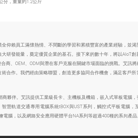
.6公分，重量約1.2公斤
成績全仰賴員工滿懷熱情、不間斷的學習和累積豐富的產業經驗，並渴
大研發能量，奠定優質企業的基石。接下來的數十年，將以AIoT
合商、OEM、ODM與潛在客戶克服在關鍵市場面臨的挑戰。艾訊
技術合作。我們經由策略聯盟，創造更多協同合作機會，滿足客戶所
經銷商夥伴。艾訊提供工業級長卡、主機板及機箱，嵌入式單板電腦，強固
，智慧軌道交通專用電腦系統tBOX與UST系列，觸控式平板電腦，
醫療電腦，以及網路安全應用硬體平台NA系列等超過400種的系列產品