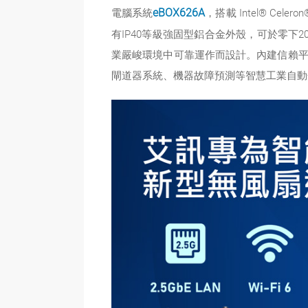
電腦系統
eBOX626A
，搭載 Intel® Cel
有IP40等級強固型鋁合金外殼，可於零下20
業嚴峻環境中可靠運作而設計。內建信賴平台
閘道器系統、機器故障預測等智慧工業自動