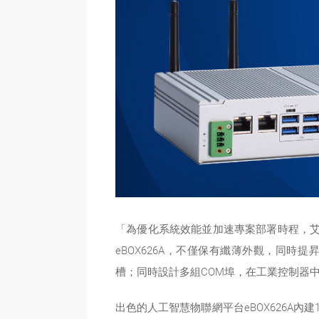
「為優化系統效能並加速專案部署時程，艾訊持續
eBOX626A，不僅保有纖薄外觀，同時提昇整體設備
槽；同時設計多組COM埠，在工業控制器中
出色的人工智慧物聯網平台eBOX626A內建1組2