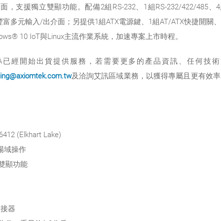
獨立雙顯功能。配備2組RS-232、1組RS-232/422/485、4組USB 
VGA等豐富多元輸入/出介面；另提供1組ATX電源鍵、1組AT/ATX快捷
ndows® 10 IoT與Linux主流作業系統，加速專案上市時程。
626A已經開始出貨提供服務，若需要更多的產品資訊、任何技
ing@axiomtek.com.tw
及洽詢艾訊區域業務，以獲得專屬且更有效率
 (Elkhart Lake)
峻場域操作
立雙顯功能
連接器