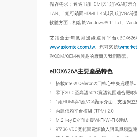
儲存需求；透過1組HDMI與1組VGA顯示介面，支援
LAN、1組可鎖固HDMI 1.4b以及1組
軟體方面，相容於Windows® 11 IoT、Wi
艾訊全新無風扇邊緣運算平台eBOX
www.axiomtek.com.tw
。您可來信
twmarket
對ODM/OEM有興趣的廠商與我們聯繫。
eBOX626A主要產品特色
搭載Intel® Celeron®四核心中央處理器J6412
零下20°C至高溫60°C寬溫範圍適合嚴
1組HDMI與1組VGA顯示介面，支援獨
內建信賴平台模組 (TPM) 2.0
M.2 Key E介面支援Wi-Fi/Wi-Fi 6連結
9至36 VDC寬範圍電源輸入附鳳凰類型