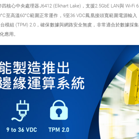
eron®四核心中央處理器J6412 (Elkhart Lake)，支援2.5GbE LA
°C至高溫60°C範圍正常運作，9至36 VDC鳳凰接頭寬範圍電源輸
模組 (TPM) 2.0，確保數據與網路安全無虞，非常適合於數據
化應用。