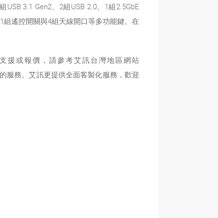
3.1 Gen2、2組USB 2.0、1組2.5GbE
開關、1組遙控開關與4組天線開口等多功能鍵。在
術支援或報價，請參考艾訊台灣地區網站
的服務。艾訊更提供全面客製化服務，歡迎