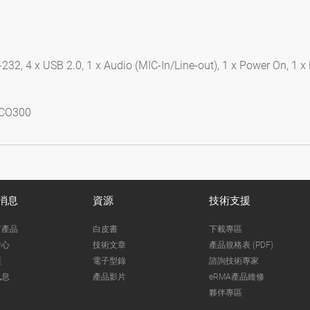
232, 4 x USB 2.0, 1 x Audio (MIC-In/Line-out), 1 x Power On, 1 x 
ICO300
消息
資源
技術支援
市產品
白皮書
下載專區
中心
技術文章
產品規格表 (PDF)
報
電子型錄
諮詢技術專家
訊息
產品影片
eRMA產品維修
夥伴專區