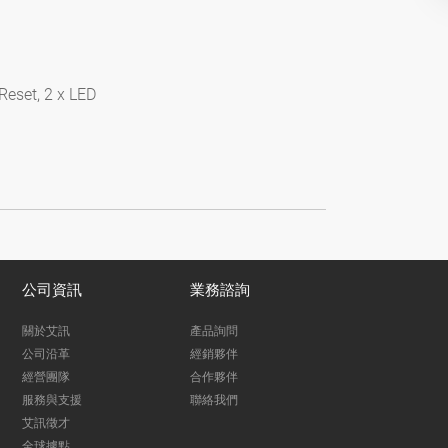
Reset, 2 x LED
公司資訊
業務諮詢
關於艾訊
產品詢問
公司沿革
經銷夥伴
經營團隊
合作夥伴
服務與支援
聯絡我們
艾訊徵才
全球據點