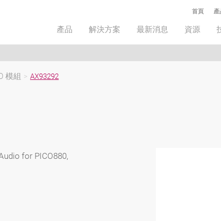
首頁
產
產品
解決方案
最新消息
資源
/O 模組
>
AX93292
Audio for PICO880,