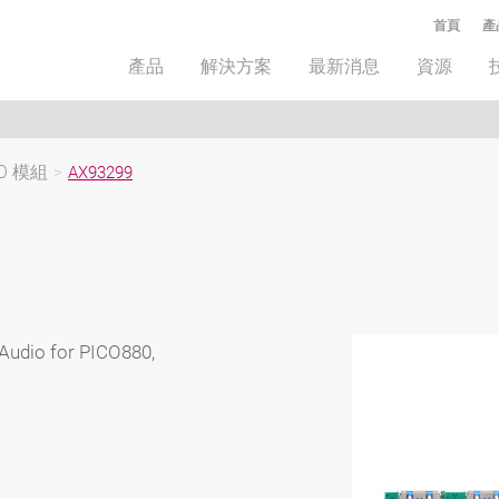
首頁
產
產品
解決方案
最新消息
資源
/O 模組
>
AX93299
Audio for PICO880,