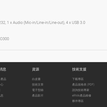
32, 1 x Audio (Mic-in/Line-in/Line-out), 4 x USB 3.0
CO300
消息
資源
技術支援
市產品
白皮書
下載專區
中心
技術文章
產品規格表 (PDF)
報
電子型錄
諮詢技術專家
訊息
產品影片
eRMA產品維修
夥伴專區