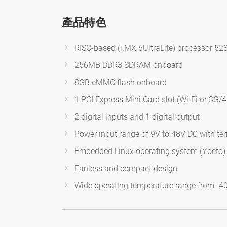
產品特色
RISC-based (i.MX 6UltraLite) processor 5
256MB DDR3 SDRAM onboard
8GB eMMC flash onboard
1 PCI Express Mini Card slot (Wi-Fi or 3G/
2 digital inputs and 1 digital output
Power input range of 9V to 48V DC with te
Embedded Linux operating system (Yocto)
Fanless and compact design
Wide operating temperature range from -4