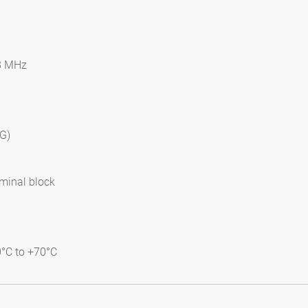
28 MHz
4G)
rminal block
0°C to +70°C