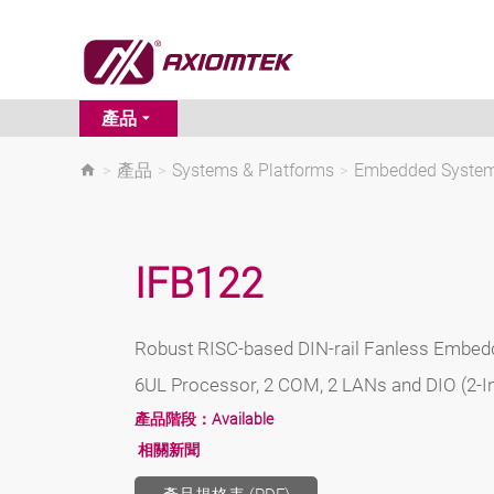
產品
>
產品
>
Systems & Platforms
>
Embedded Syste
IFB122
Robust RISC-based DIN-rail Fanless Embed
6UL Processor, 2 COM, 2 LANs and DIO (2-I
產品階段：
Available
相關新聞