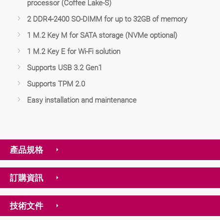
processor (Coffee Lake-S)
2 DDR4-2400 SO-DIMM for up to 32GB of memory
1 M.2 Key M for SATA storage (NVMe optional)
1 M.2 Key E for Wi-Fi solution
Supports USB 3.2 Gen1
Supports TPM 2.0
Easy installation and maintenance
產品規格
訂購資訊
技術文件