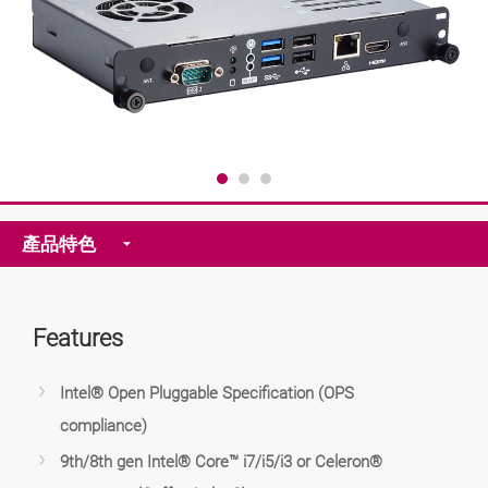
產品特色
Features
Intel® Open Pluggable Specification (OPS
compliance)
9th/8th gen Intel® Core™ i7/i5/i3 or Celeron®