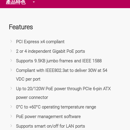
產品特色
Features
PCI Express x4 compliant
2 or 4 independent Gigabit PoE ports
Supports 9.5KB jumbo frames and IEEE 1588
Compliant with IEEE802.3at to deliver 30W at 54
VDC per port
Up to 20/120W PoE power through PCIe 6-pin ATX
power connector
0°C to +60°C operating temperature range
PoE power management software
Supports smart on/off for LAN ports