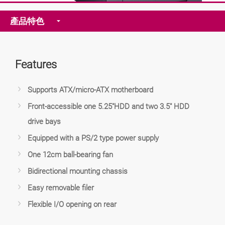
產品特色
Features
Supports ATX/micro-ATX motherboard
Front-accessible one 5.25"HDD and two 3.5" HDD
drive bays
Equipped with a PS/2 type power supply
One 12cm ball-bearing fan
Bidirectional mounting chassis
Easy removable filer
Flexible I/O opening on rear