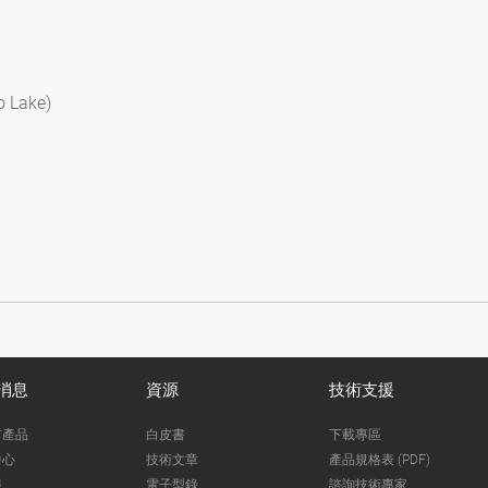
o Lake)
消息
資源
技術支援
市產品
白皮書
下載專區
中心
技術文章
產品規格表 (PDF)
報
電子型錄
諮詢技術專家