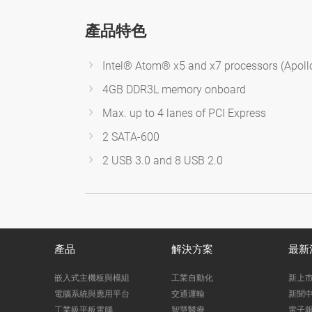
產品特色
Intel® Atom® x5 and x7 processors (Apoll
4GB DDR3L memory onboard
Max. up to 4 lanes of PCI Express
2 SATA-600
2 USB 3.0 and 8 USB 2.0
產品
解決方案
最新
嵌入式主機板與模組
工業自動化
新上
電腦系統與應用平台
交通運輸
新聞
工業級平板電腦
智慧醫療
電子