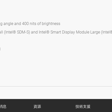
g angle and 400 nits of brightness
ll (Intel® SDM-S) and Intel® Smart Display Module Large (Inte
d
消息
資源
技術支援