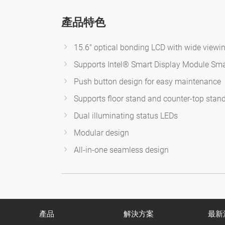
產品特色
15.6" optical bonding LCD with wide viewin
Supports Intel® Smart Display Module Sma
Push button design for easy maintenance
Supports floor stand and counter-top stan
Dual illuminating status LEDs
Modular design
All-in-one seamless design
產品
解決方案
最新