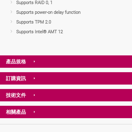
Supports RAID 0, 1
Supports power-on delay function
Supports TPM 2.0
Supports Intel® AMT 12
產品規格
訂購資訊
技術文件
相關產品