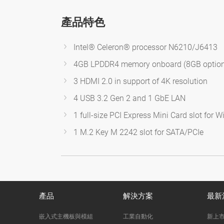
產品特色
Intel® Celeron® processor N6210/J6413
4GB LPDDR4 memory onboard (8GB option
3 HDMI 2.0 in support of 4K resolution
4 USB 3.2 Gen 2 and 1 GbE LAN
1 full-size PCI Express Mini Card slot for
1 M.2 Key M 2242 slot for SATA/PCIe
產品
解決方案
最新
嵌入式主機板與模組
工業自動化
新上