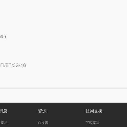
al)
 WiFi/BT/3G/4G
消息
資源
技術支援
市產品
白皮書
下載專區