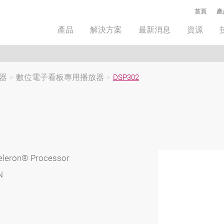
首頁
產
產品
解決方案
最新消息
資源
器
>
數位電子看板專用播放器
>
DSP302
 Celeron® Processor
N