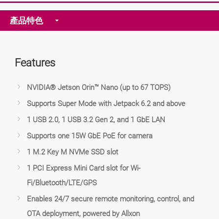
產品特色
Features
NVIDIA® Jetson Orin™ Nano (up to 67 TOPS)
Supports Super Mode with Jetpack 6.2 and above
1 USB 2.0, 1 USB 3.2 Gen 2, and 1 GbE LAN
Supports one 15W GbE PoE for camera
1 M.2 Key M NVMe SSD slot
1 PCI Express Mini Card slot for Wi-
Fi/Bluetooth/LTE/GPS
Enables 24/7 secure remote monitoring, control, and
OTA deployment, powered by Allxon