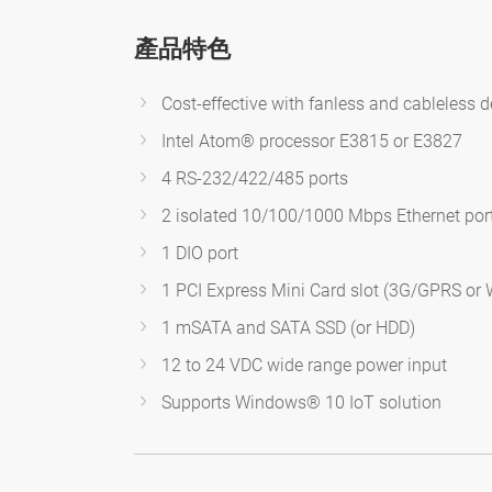
產品特色
Cost-effective with fanless and cableless 
Intel Atom® processor E3815 or E3827
4 RS-232/422/485 ports
2 isolated 10/100/1000 Mbps Ethernet por
1 DIO port
1 PCI Express Mini Card slot (3G/GPRS or W
1 mSATA and SATA SSD (or HDD)
12 to 24 VDC wide range power input
Supports Windows® 10 IoT solution