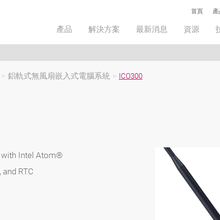
首頁
產
產品
解決方案
最新消息
資源
>
鋁軌式無風扇嵌入式電腦系統
>
ICO300
with Intel Atom®
, and RTC