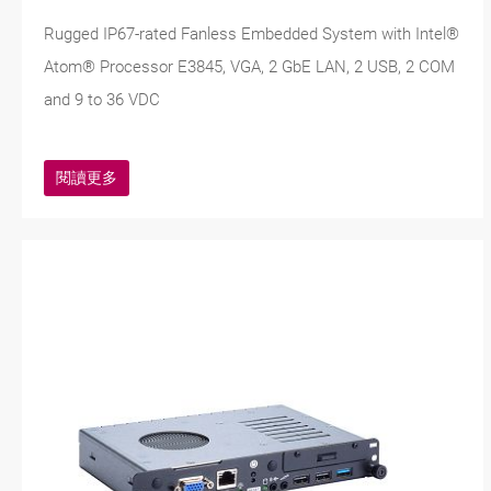
Rugged IP67-rated Fanless Embedded System with Intel®
Atom® Processor E3845, VGA, 2 GbE LAN, 2 USB, 2 COM
and 9 to 36 VDC
閱讀更多