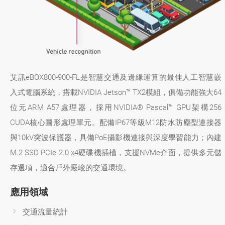
艾訊eBOX800-900-FL是智慧交通及邊緣運算的最佳人工智慧嵌
入式電腦系統，搭載NVIDIA Jetson™ TX2模組，俱備功能強大64
位元ARM A57處理器，採用NVIDIA® Pascal™ GPU架構256
CUDA核心圖形處理單元。配備IP67等級M12防水防塵型連接器
與10kV突波保護器，具備PoE攝影機連接與深度學習能力；內建
M.2 SSD PCIe 2.0 x4硬碟機插槽，支援NVMe介面，提供多元儲
存選項，適合戶外嚴峻的交通環境。
應用領域
交通流量統計