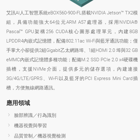
艾訊AI人工智慧系統eBOX560-900-FL搭載NVIDIA Jetson™ TX2模
組，具備功能強大64位元ARM A57處理器，採用NVIDIA®
Pascal™ GPU架構256 CUDA核心圖形處理單元，內建8GB
LPDDR4內嵌式記憶體，配備802.11ac Wi-Fi與藍牙通訊功能；僅
手掌大小卻提供2組Gigabit乙太網路埠、1組HDMI 2.0 埠與32 GB
eMMC內嵌式記憶體多種功能；配備M.2 SSD PCIe 2.0 x4硬碟機
插槽，支援NVMe介面，提供多元的儲存選項，內建連接
3G/4G/LTE/GPRS、Wi-Fi以及藍牙的PCI Express Mini Card插
槽，方便無線網路通訊。
應用領域
臉部辨識／行為識別
機器視覺與學習
品質管制／機器視覺檢測