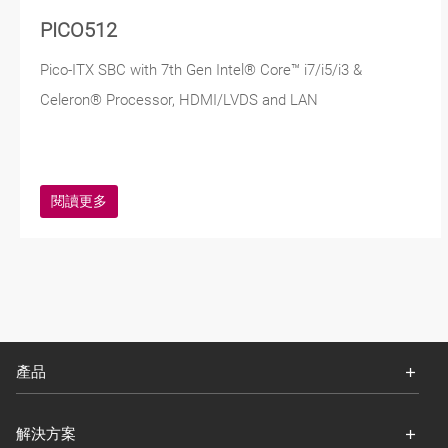
PICO512
Pico-ITX SBC with 7th Gen Intel® Core™ i7/i5/i3 &
Celeron® Processor, HDMI/LVDS and LAN
閱讀更多
產品
解決方案