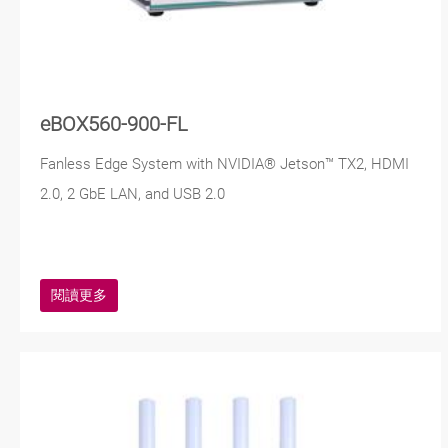
eBOX560-900-FL
Fanless Edge System with NVIDIA® Jetson™ TX2, HDMI
2.0, 2 GbE LAN, and USB 2.0
閱讀更多