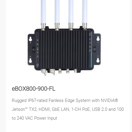
eBOX800-900-FL
Rugged IP67-rated Fanless Edge System with NVIDIA®
Jetson™ TX2, HDMI, GbE LAN, 1-CH PoE, USB 2.0 and 100
to 240 VAC Power Input