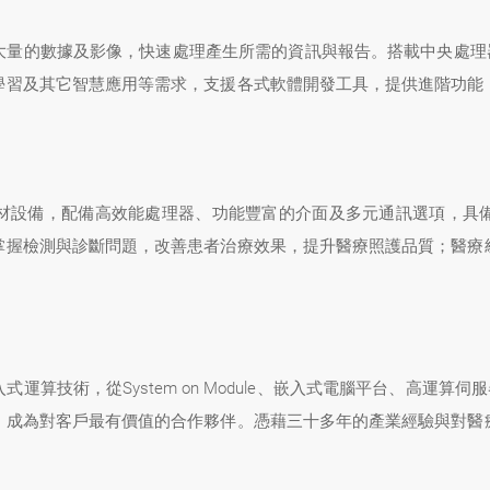
量的數據及影像，快速處理產生所需的資訊與報告。搭載中央處理器
學習及其它智慧應用等需求，支援各式軟體開發工具，提供進階功能
材設備，配備高效能處理器、功能豐富的介面及多元通訊選項，具
掌握檢測與診斷問題，改善患者治療效果，提升醫療照護品質；醫療
算技術，從System on Module、嵌入式電腦平台、高運算伺
，成為對客戶最有價值的合作夥伴。憑藉三十多年的產業經驗與對醫