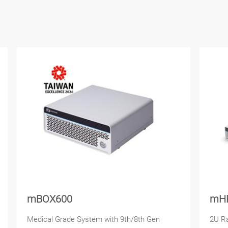
mBOX600
mH
Medical Grade System with 9th/8th Gen
2U Ra