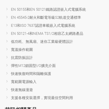
EN 50155和EN 50121鐵路認證嵌入式電腦系統
EN 45545-2耐火和斷電等級S2軌道交通標準
E13和ISO 7637認證車載嵌入式電腦系統
EN 50121-4和NEMA TS1/2相容乙太網路產品
低功耗、無風扇、迷你工業級硬體設計
寬溫操作範圍
抗震防振設計
彈性M12鎖固型I/O擴充介面
快速恢復時間和隔離保護
寬範圍電源輸入
快速無線漫遊
支援各種安裝選擇，實現最佳空間利用