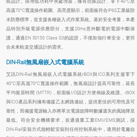
統設計。採用低功耗中央處理器，擁有抗振設計、零下40°C至
高溫70°C寬溫操作範圍、高亮度顯示，前面板符合IP65工業級防
水防塵標準，並支援各種嵌入式作業系統。基於安全考量，本產
品特別升級電源供應部分，支援20ms意外斷電的電源中斷保
護，通過EN 50155 Class S3的認證，不僅加強行車安全，更符
合未來軌道交通設計的需求。
DIN-Rail無風扇嵌入式電腦系統
艾訊DIN-Rail無風扇嵌入式電腦系統rBOX與ICO系列支援零下
40°C至高溫70°C寬溫操作範圍，無風扇設計提高可靠性，延長
平均復原時間 (MTTR)，前面板I/O設計方便佈線及維護。rBOX
與ICO產品系列擁有備援乙太網路連結，提供更佳的可用性及可
靠性，而備援電源輸入亦將單次電源故障時數據遺失的風險降至
最低。符合安全機構要求，並通過重工業EMI//EMS測試，採
DIN-Rail安裝方式能輕鬆安裝到任何控制系統中，適用於電廠自