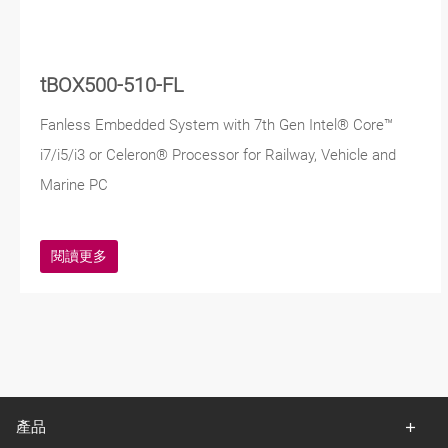
tBOX500-510-FL
Fanless Embedded System with 7th Gen Intel® Core™
i7/i5/i3 or Celeron® Processor for Railway, Vehicle and
Marine PC
閱讀更多
產品