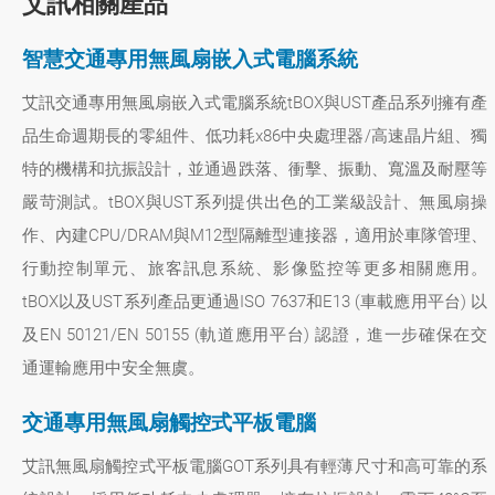
艾訊相關產品
智慧交通專用無風扇嵌入式電腦系統
艾訊交通專用無風扇嵌入式電腦系統tBOX與UST產品系列擁有產
品生命週期長的零組件、低功耗x86中央處理器/高速晶片組、獨
特的機構和抗振設計，並通過跌落、衝擊、振動、寬溫及耐壓等
嚴苛測試。tBOX與UST系列提供出色的工業級設計、無風扇操
作、內建CPU/DRAM與M12型隔離型連接器，適用於車隊管理、
行動控制單元、旅客訊息系統、影像監控等更多相關應用。
tBOX以及UST系列產品更通過ISO 7637和E13 (車載應用平台) 以
及EN 50121/EN 50155 (軌道應用平台) 認證，進一步確保在交
通運輸應用中安全無虞。
交通專用無風扇觸控式平板電腦
艾訊無風扇觸控式平板電腦GOT系列具有輕薄尺寸和高可靠的系