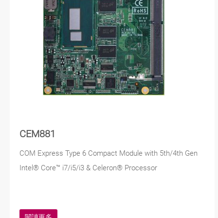
CEM881
COM Express Type 6 Compact Module with 5th/4th Gen
Intel® Core™ i7/i5/i3 & Celeron® Processor
閱讀更多