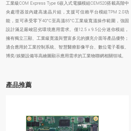
工業級COM Express Type 6嵌入式電腦模組CEM520搭載高階中
央處理器並內建高速晶片組，支援可信賴平台模組TPM 2.0功
能，並可承受零下40°C至高溫85°C工業級寬溫操作範圍，強固
設計滿足嚴峻惡劣環境應用需求。僅12.5 x 9.5公分迷你模組，
擁有獨立三顯、工業級寛溫與豐富多元的擴充介面等產品優勢；
適合應用於工業控制系統、智慧醫療影像平台、數位電子看板、
博奕/娛樂設備等高繪圖顯示應用需求的工業物聯網相關領域。
產品推薦