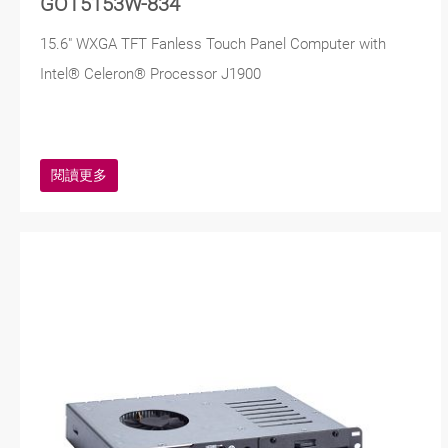
GOT5153W-834
15.6" WXGA TFT Fanless Touch Panel Computer with
Intel® Celeron® Processor J1900
閱讀更多