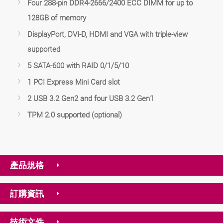
Four 288-pin DDR4-2666/2400 ECC DIMM for up to
128GB of memory
DisplayPort, DVI-D, HDMI and VGA with triple-view
supported
5 SATA-600 with RAID 0/1/5/10
1 PCI Express Mini Card slot
2 USB 3.2 Gen2 and four USB 3.2 Gen1
TPM 2.0 supported (optional)
產品規格
訂購資訊
技術文件