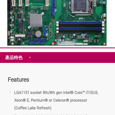
產品特色
Features
LGA1151 socket 9th/8th gen Intel® Core™ i7/i5/i3,
Xeon® E, Pentium® or Celeron® processor
(Coffee Lake Refresh)