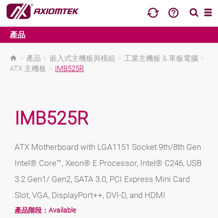
產品
>
產品
>
嵌入式主機板與模組
>
工業主機板 & 單板電腦
>
ATX 主機板
>
IMB525R
IMB525R
ATX Motherboard with LGA1151 Socket 9th/8th Gen
Intel® Core™, Xeon® E Processor, Intel® C246, USB
3.2 Gen1/ Gen2, SATA 3.0, PCI Express Mini Card
Slot, VGA, DisplayPort++, DVI-D, and HDMI
產品階段：
Available