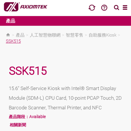
產品
>
產品
>
人工智慧物聯網
>
智慧零售
>
自助服務Kiosk
>
SSK515
SSK515
15.6" Self-Service Kiosk with Intel® Smart Display
Module (SDM-L) CPU Card, 10-point PCAP Touch, 2D
Barcode Scanner, Thermal Printer, and NFC
產品階段：
Available
相關新聞