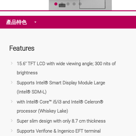
產品特色
Features
15.6" TFT LCD with wide viewing angle; 300 nits of
brightness
Supports Intel® Smart Display Module Large
(Intel® SDM-L)
with Intel® Core™ i5/i3 and Intel® Celeron®
processor (Whiskey Lake)
Super slim design with only 8.7 cm thickness
Supports Verifone & Ingenico EFT terminal