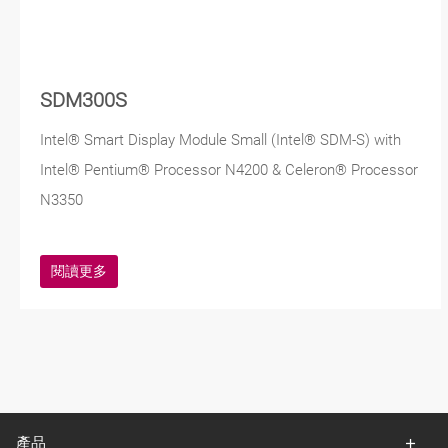
SDM300S
Intel® Smart Display Module Small (Intel® SDM-S) with
Intel® Pentium® Processor N4200 & Celeron® Processor
N3350
閱讀更多
產品