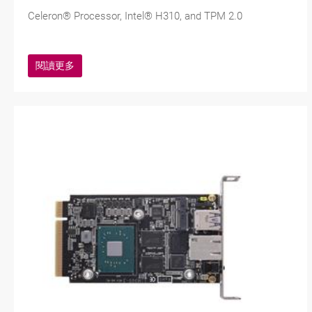
Celeron® Processor, Intel® H310, and TPM 2.0
閱讀更多