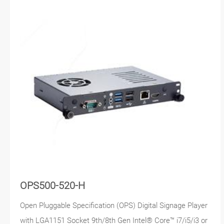
OPS500-520-H
Open Pluggable Specification (OPS) Digital Signage Player
with LGA1151 Socket 9th/8th Gen Intel® Core™ i7/i5/i3 or