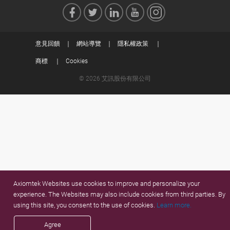
意見回饋
網站導覽
隱私權政策
商標
Cookies
© 2026 艾訊股份有限公司
Axiomtek Websites use cookies to improve and personalize your
experience. The Websites may also include cookies from third parties. By
using this site, you consent to the use of cookies.
Learn more.
Agree