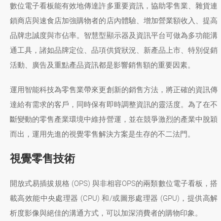
數位電子看板能有效地傳達許多重要資訊，協助零售業、雜貨連
鎖商店與速食店加強購物者的店內體驗、增加營業額收入、提高
品牌忠誠度與市佔率。智慧型顯示器及資訊平台可做為多功能溝
通工具，諸如品牌定位、品項供貨狀況、新產品上市、特別促銷
活動、廣告及重點產品資訊都是影響銷售額的重要因素。
運用智能科技為零售業帶來更創新的銷售方法，將正確的資訊傳
達給有需求的客戶，同時保有即時調整資訊的靈活度。為了在不
斷變動的零售產業環境中維持營運，並在競爭激烈的產業中脫穎
而出，運用先進的視覺零售解決方案是生存的不二法門。
視覺零售技術
開放式易插拔規格 (OPS) 與非相容OPS的兩類數位電子看板，搭
載高效能中央處理器 (CPU) 和/或圖形處理器 (GPU)，提供高解
析度影像與絕佳的溝通方式，可以加深消費者的購物印象。