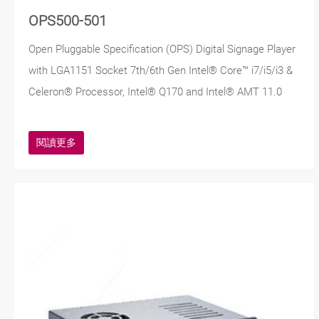
OPS500-501
Open Pluggable Specification (OPS) Digital Signage Player
with LGA1151 Socket 7th/6th Gen Intel® Core™ i7/i5/i3 &
Celeron® Processor, Intel® Q170 and Intel® AMT 11.0
閱讀更多