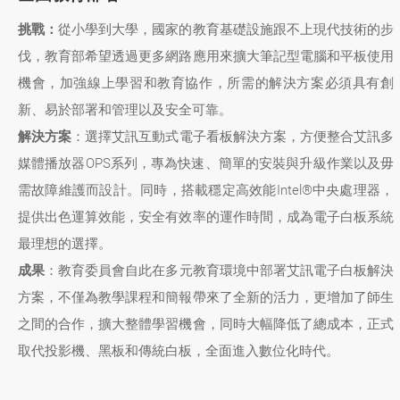
挑戰：
從小學到大學，國家的教育基礎設施跟不上現代技術的步
伐，教育部希望透過更多網路應用來擴大筆記型電腦和平板使用
機會，加強線上學習和教育協作，所需的解決方案必須具有創
新、易於部署和管理以及安全可靠。
解決方案
：選擇艾訊互動式電子看板解決方案，方便整合艾訊多
媒體播放器OPS系列，專為快速、簡單的安裝與升級作業以及毋
需故障維護而設計。同時，搭載穩定高效能Intel®中央處理器，
提供出色運算效能，安全有效率的運作時間，成為電子白板系統
最理想的選擇。
成果
：教育委員會自此在多元教育環境中部署艾訊電子白板解決
方案，不僅為教學課程和簡報帶來了全新的活力，更增加了師生
之間的合作，擴大整體學習機會，同時大幅降低了總成本，正式
取代投影機、黑板和傳統白板，全面進入數位化時代。