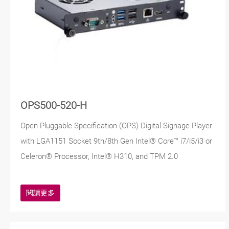
OPS500-520-H
Open Pluggable Specification (OPS) Digital Signage Player
with LGA1151 Socket 9th/8th Gen Intel® Core™ i7/i5/i3 or
Celeron® Processor, Intel® H310, and TPM 2.0
閱讀更多