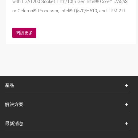
with LGA1200 Socket 11th/10th Gen Intel® Core™ i7/i5/i3
or Celeron® Processor, Intel® Q570/H510, and TPM 2.0
閱讀更多
產品
解決方案
最新消息