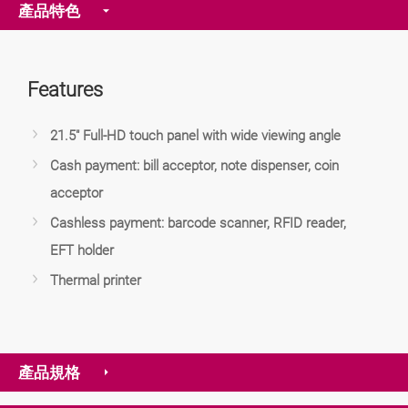
產品特色
Features
21.5" Full-HD touch panel with wide viewing angle
Cash payment: bill acceptor, note dispenser, coin
acceptor
Cashless payment: barcode scanner, RFID reader,
EFT holder
Thermal printer
產品規格